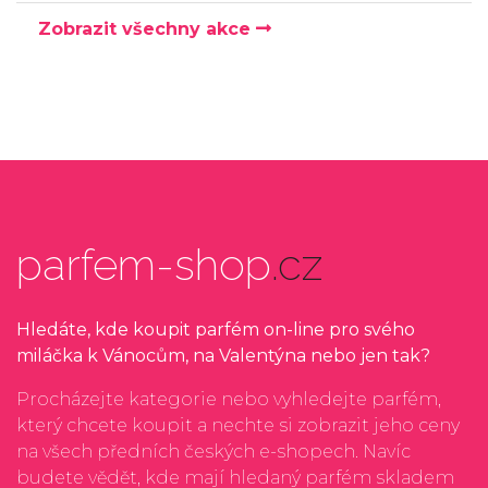
Zobrazit všechny akce
parfem-shop
.cz
Hledáte, kde koupit parfém on-line pro svého
miláčka k Vánocům, na Valentýna nebo jen tak?
Procházejte kategorie nebo vyhledejte parfém,
který chcete koupit a nechte si zobrazit jeho ceny
na všech předních českých e-shopech. Navíc
budete vědět, kde mají hledaný parfém skladem