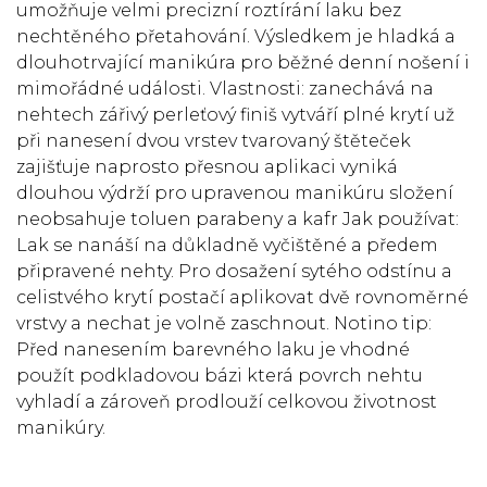
umožňuje velmi precizní roztírání laku bez
nechtěného přetahování. Výsledkem je hladká a
dlouhotrvající manikúra pro běžné denní nošení i
mimořádné události. Vlastnosti: zanechává na
nehtech zářivý perleťový finiš vytváří plné krytí už
při nanesení dvou vrstev tvarovaný štěteček
zajišťuje naprosto přesnou aplikaci vyniká
dlouhou výdrží pro upravenou manikúru složení
neobsahuje toluen parabeny a kafr Jak používat:
Lak se nanáší na důkladně vyčištěné a předem
připravené nehty. Pro dosažení sytého odstínu a
celistvého krytí postačí aplikovat dvě rovnoměrné
vrstvy a nechat je volně zaschnout. Notino tip:
Před nanesením barevného laku je vhodné
použít podkladovou bázi která povrch nehtu
vyhladí a zároveň prodlouží celkovou životnost
manikúry.