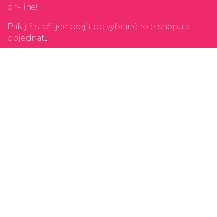
on-line!
Pak již stačí jen přejít do vybraného e-shopu a
objednat...
Kontakt
Ochrana osobnách údajů
Rádi čtete? Zkuste náš
porovnávač cen nových
knih
Unavuje vás neustálé shánění nedostupných
leků na různých e-shopech? Zkuste
vyhledávače
léků
Rádi si vychutnáváte víno nebo limitované edice
rumu? Zkuste
vyhledávače alkoholu