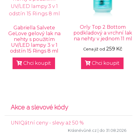
Orly Top 2 Bottom
Gabriella Salvete
podkladový a vrchní lak
GeLove gelový lak na
na nehty v jednom 11 ml
nehty s použitím
UV/LED lampy 3 v 1
259 Kč
Cena již od
odstín 15 Rings 8 ml
Chci koupit
Chci koupit
Akce a slevové kódy
UNIQátní ceny - slevy až 50 %
Krásnévůně.cz
| do 31.08.2026