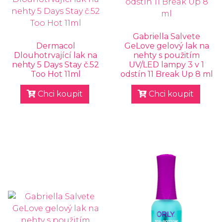
Gabriella Salvete
Dermacol
GeLove gelový lak na
Dlouhotrvající lak na
nehty s použitím
nehty 5 Days Stay č.52
UV/LED lampy 3 v 1
Too Hot 11ml
odstín 11 Break Up 8 ml
Chci koupit
Chci koupit