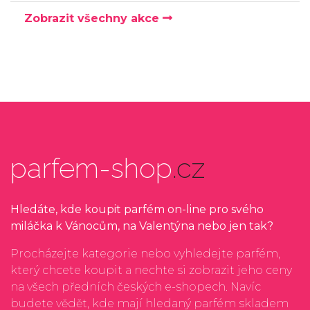
Zobrazit všechny akce
parfem-shop
.cz
Hledáte, kde koupit parfém on-line pro svého
miláčka k Vánocům, na Valentýna nebo jen tak?
Procházejte kategorie nebo vyhledejte parfém,
který chcete koupit a nechte si zobrazit jeho ceny
na všech předních českých e-shopech. Navíc
budete vědět, kde mají hledaný parfém skladem