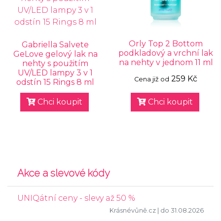
Orly Top 2 Bottom
Gabriella Salvete
podkladový a vrchní lak
GeLove gelový lak na
na nehty v jednom 11 ml
nehty s použitím
UV/LED lampy 3 v 1
259 Kč
Cena již od
odstín 15 Rings 8 ml
Chci koupit
Chci koupit
Akce a slevové kódy
UNIQátní ceny - slevy až 50 %
Krásnévůně.cz
| do 31.08.2026