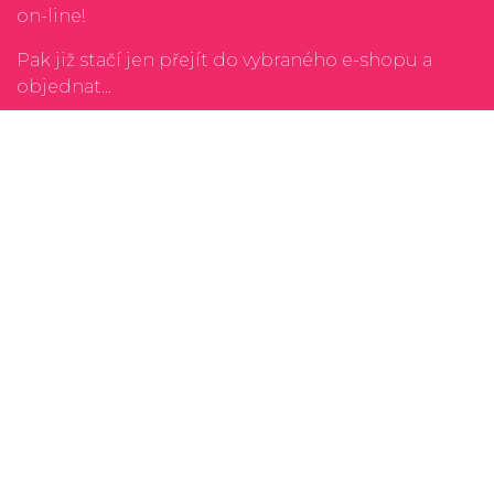
on-line!
Pak již stačí jen přejít do vybraného e-shopu a
objednat...
Kontakt
Ochrana osobnách údajů
Rádi čtete? Zkuste náš
porovnávač cen nových
knih
Unavuje vás neustálé shánění nedostupných
leků na různých e-shopech? Zkuste
vyhledávače
léků
Rádi si vychutnáváte víno nebo limitované edice
rumu? Zkuste
vyhledávače alkoholu