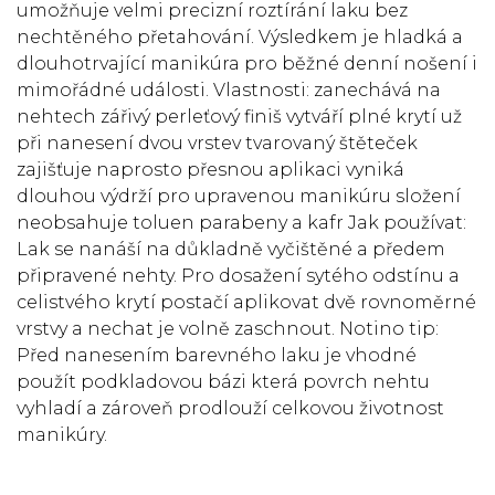
umožňuje velmi precizní roztírání laku bez
nechtěného přetahování. Výsledkem je hladká a
dlouhotrvající manikúra pro běžné denní nošení i
mimořádné události. Vlastnosti: zanechává na
nehtech zářivý perleťový finiš vytváří plné krytí už
při nanesení dvou vrstev tvarovaný štěteček
zajišťuje naprosto přesnou aplikaci vyniká
dlouhou výdrží pro upravenou manikúru složení
neobsahuje toluen parabeny a kafr Jak používat:
Lak se nanáší na důkladně vyčištěné a předem
připravené nehty. Pro dosažení sytého odstínu a
celistvého krytí postačí aplikovat dvě rovnoměrné
vrstvy a nechat je volně zaschnout. Notino tip:
Před nanesením barevného laku je vhodné
použít podkladovou bázi která povrch nehtu
vyhladí a zároveň prodlouží celkovou životnost
manikúry.