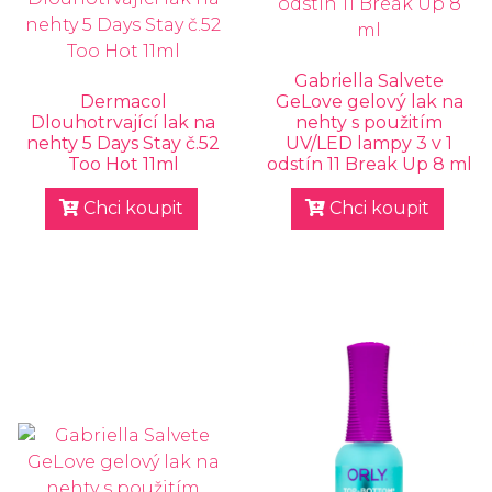
Gabriella Salvete
Dermacol
GeLove gelový lak na
Dlouhotrvající lak na
nehty s použitím
nehty 5 Days Stay č.52
UV/LED lampy 3 v 1
Too Hot 11ml
odstín 11 Break Up 8 ml
Chci koupit
Chci koupit