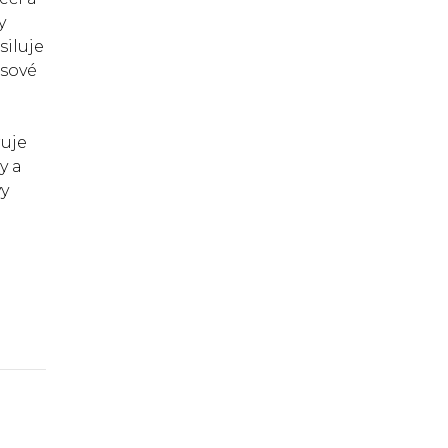
y
siluje
asové
ruje
y a
vy