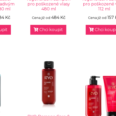
ladivým
pro poškozené vlasy
pro poškozené 
80 ml
480 ml
112 ml
84 Kč
484 Kč
157 
Cena již od
Cena již od
upit
Chci koupit
Chci koupi