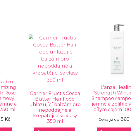
 Robin
umizing
L'anza Heali
h Rose
Strength White
Garnier Fructis Cocoa
jemový
Shampoo šampo
Butter Hair Food
jemné a
jemné a zplihlé v
uhlazující balzám pro
 250 ml
bílým čajem 10
nepoddajné a
krepatějící se vlasy
15 Kč
860
Cena již od
350 ml