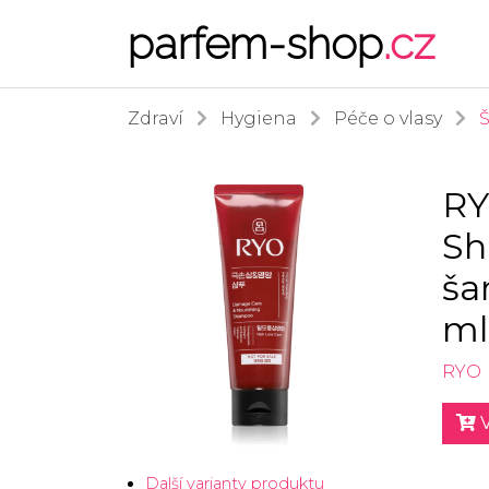
parfem-shop
.cz
Zdraví
Hygiena
Péče o vlasy
RY
Sh
ša
ml
RYO
V
Další varianty produktu