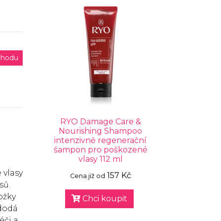
chodu
RYO Damage Care &
Nourishing Shampoo
intenzivně regenerační
šampon pro poškozené
vlasy 112 ml
 vlasy
157 Kč
Cena již od
sů.
ožky
Chci koupit
 dodá
éči a