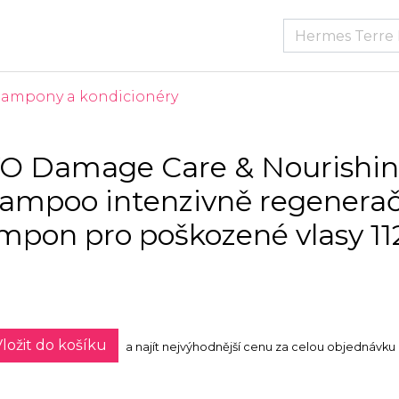
Šampony a kondicionéry
O Damage Care & Nourishi
ampoo intenzivně regenerač
mpon pro poškozené vlasy 11
ložit do košíku
a najít nejvýhodnější cenu za celou objednávku