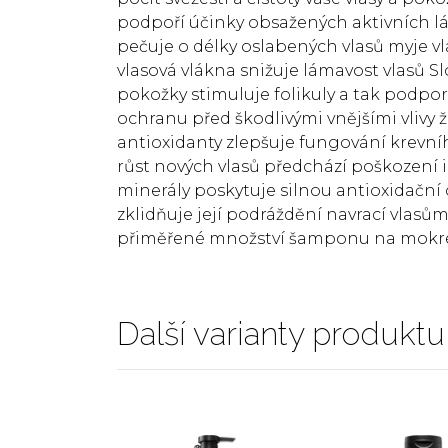
podpoří účinky obsažených aktivních lát
pečuje o délky oslabených vlasů myje vla
vlasová vlákna snižuje lámavost vlasů Sl
pokožky stimuluje folikuly a tak podpor
ochranu před škodlivými vnějšími vlivy 
antioxidanty zlepšuje fungování krevníh
růst nových vlasů předchází poškození
minerály poskytuje silnou antioxidační 
zklidňuje její podráždění navrací vlasů
přiměřené množství šamponu na mokré 
Další varianty produktu