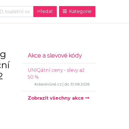
Kategorie
ng
Akce a slevové kódy
ní
UNIQátní ceny - slevy až
2
50 %
Krásnévůně.cz
| do 31.08.2026
Zobrazit všechny akce