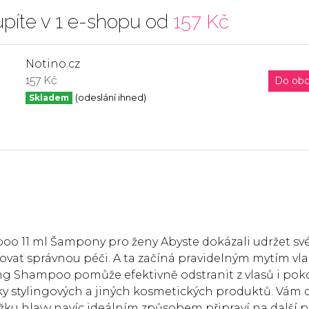
píte v 1 e-shopu od
157 Kč
Notino.cz
157 Kč
Do ob
Skladem
(odeslání ihned)
 11 ml Šampony pro ženy Abyste dokázali udržet své
věnovat správnou péči. A ta začíná pravidelným mytím vla
 Shampoo pomůže efektivně odstranit z vlasů i pok
tky stylingových a jiných kosmetických produktů. Vám
kožku hlavy navíc ideálním způsobem připraví na další p