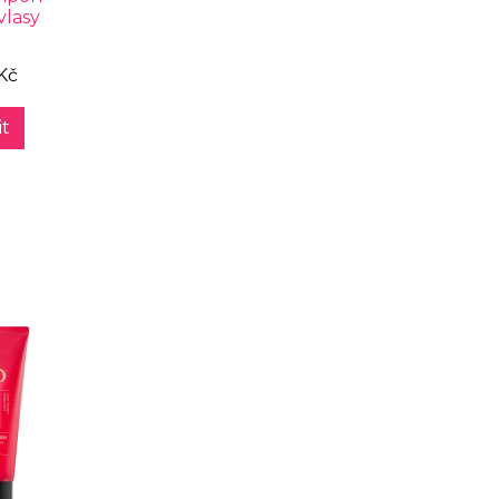
vlasy
Kč
t