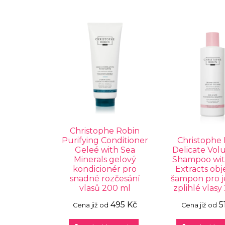
Christophe Robin
Purifying Conditioner
Christophe
Geleé with Sea
Delicate Vol
Minerals gelový
Shampoo wit
kondicionér pro
Extracts ob
snadné rozčesání
šampon pro 
vlasů 200 ml
zplihlé vlasy
495 Kč
5
Cena již od
Cena již od