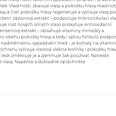
ek. Vlastnosti: zbavuje vlasy a pokožku hlavy mastnot
sy a čistí pokožku hlavy regeneruje a vyživuje vlasy po
ožení: zázvorový extrakt – podporuje mikrocirkulaci vl
uje růst nových silných vlasů poskytuje antioxidační
ženšenový extrakt – obsahuje vitaminy minerály a
o oběhu pokožky hlavy a tedy i výživu folikulů podpo
 i nadměrnému vypadávání med – je bohatý na vitamin
ochranu vyživuje vlasová vlákna kořínky i pokožku hla
m lesk změkčuje je a zjemňuje Jak používat: Naneste
vlasy. Napěňte a důkladně opláchněte.