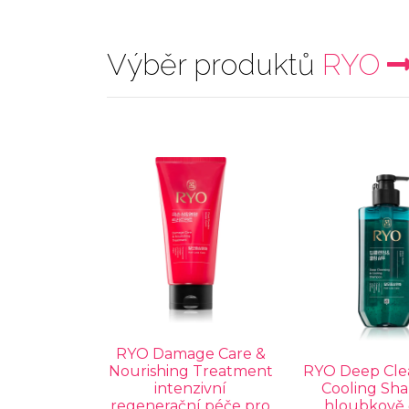
Výběr produktů
RYO
RYO Damage Care &
Nourishing Treatment
RYO Deep Cle
intenzivní
Cooling Sh
regenerační péče pro
hloubkově č