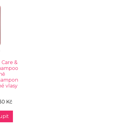
Care &
Shampoo
ně
 šampon
é vlasy
l
30 Kč
upit