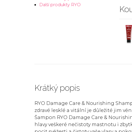
Další produkty RYO
Kou
Krátký popis
RYO Damage Care & Nourishing Shampoo
zdravé lesklé a vitální je důležité jim 
Šampon RYO Damage Care & Nourishing
hlavy veškeré nečistoty mastnotu i zby
pocit svěžesti a čistoty vaše vlasy a po