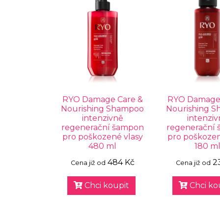
RYO Damage Care &
RYO Damage 
Nourishing Shampoo
Nourishing 
intenzivně
intenziv
regenerační šampon
regenerační
pro poškozené vlasy
pro poškozen
480 ml
180 m
484 Kč
2
Cena již od
Cena již od
Chci koupit
Chci ko