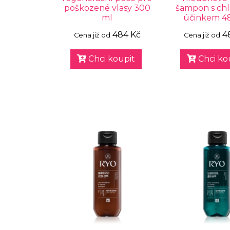
poškozené vlasy 300
šampon s ch
ml
účinkem 4
484 Kč
4
Cena již od
Cena již od
Chci koupit
Chci ko