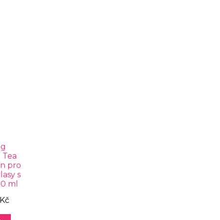
ng
 Tea
n pro
lasy s
00 ml
 Kč