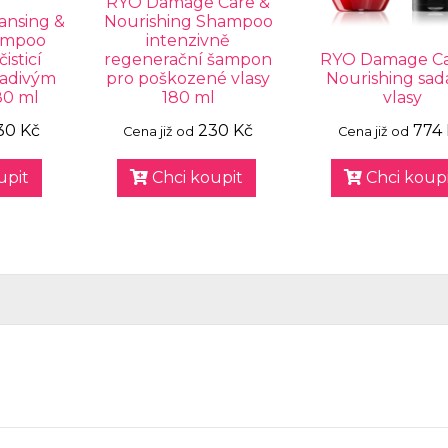
RYO Damage Care &
ansing &
Nourishing Shampoo
ampoo
intenzivně
isticí
regenerační šampon
RYO Damage Ca
ladivým
pro poškozené vlasy
Nourishing sad
80 ml
180 ml
vlasy
30 Kč
230 Kč
774
Cena již od
Cena již od
upit
Chci koupit
Chci koupi