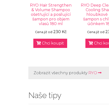
RYO Hair Strengthen
RYO Deep Cle
& Volume Shampoo
Cooling Sh
ošetřující a posilující
hloubkově č
šampon pro objem
šampon s ch
vlasů 180 ml
účinkem 1
230 Kč
2
Cena již od
Cena již od
Chci koupit
Chci ko
Zobrazit všechny produkty
RYO
Naše tipy