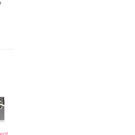
a
rent