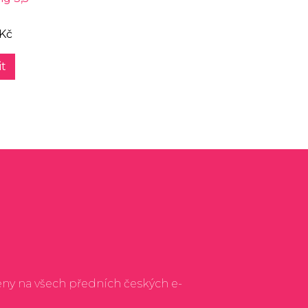
 Kč
t
eny na všech předních českých e-