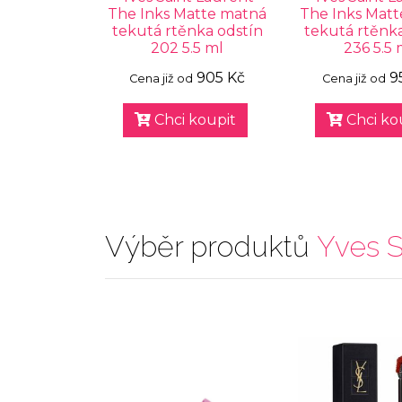
The Inks Matte matná
The Inks Mat
tekutá rtěnka odstín
tekutá rtěnka
202 5.5 ml
236 5.5 
905 Kč
9
Cena již od
Cena již od
Chci koupit
Chci ko
Výběr produktů
Yves S