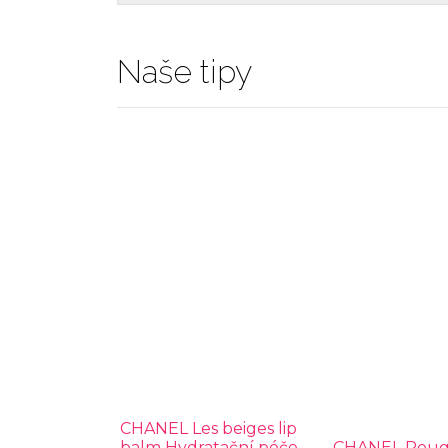
Naše tipy
CHANEL Les beiges lip
balm Hydratační péče
CHANEL Rouge