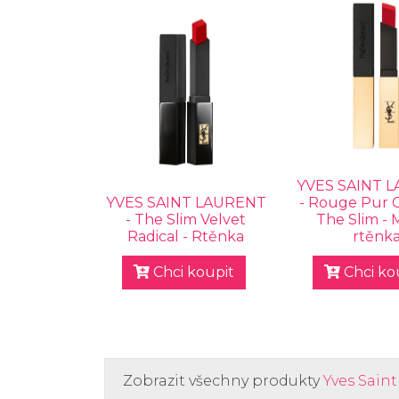
YVES SAINT 
YVES SAINT LAURENT
- Rouge Pur 
- The Slim Velvet
The Slim - 
Radical - Rtěnka
rtěnk
Chci koupit
Chci ko
Zobrazit všechny produkty
Yves Sain