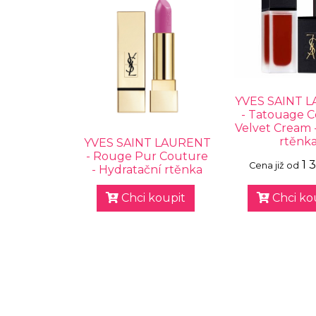
YVES SAINT 
- Tatouage 
Velvet Cream 
rtěnk
YVES SAINT LAURENT
- Rouge Pur Couture
1 
Cena již od
- Hydratační rtěnka
Chci koupit
Chci ko