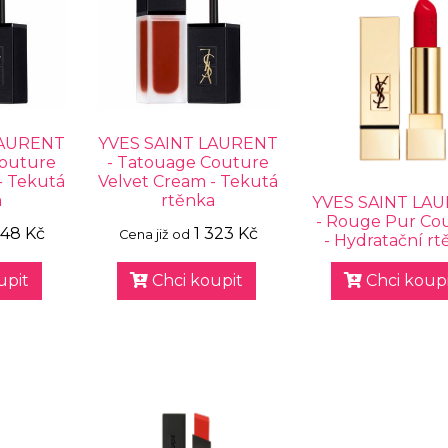
LAURENT
YVES SAINT LAURENT
Couture
- Tatouage Couture
- Tekutá
Velvet Cream - Tekutá
a
rtěnka
YVES SAINT LA
- Rouge Pur Co
348 Kč
1 323 Kč
Cena již od
- Hydratační rt
upit
Chci koupit
Chci koupi