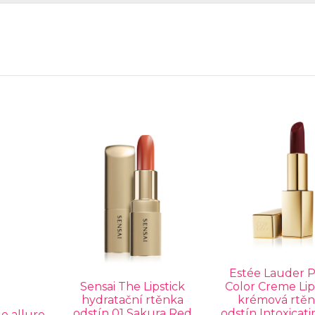
Estée Lauder 
Sensai The Lipstick
Color Creme Lip
hydratační rtěnka
krémová rtě
odstín 01 Sakura Red
odstín Intoxicati
 allure