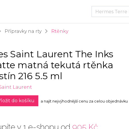
Přípravky na rty
Rtěnky
es Saint Laurent The Inks
tte matná tekutá rtěnka
stín 216 5.5 ml
Saint Laurent
ložit do košíku
a najít nejvýhodnější cenu za celou objednávku
píte v 1 e-shopu od
905 Kč