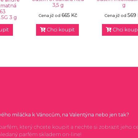
3,5 g
g
á matná
 63
665 Kč
569
Cena již od
Cena již od
.5G 3 g
upit
Chci koupit
Chci koupi
svého miláčka k Vánocům, na Valentýna nebo jen tak?
arfém, který chcete koupit a nechte si zobrazit jeho c
hledaný parfém skladem on-line!