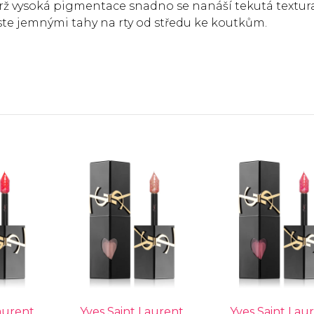
ýdrž vysoká pigmentace snadno se nanáší tekutá textur
te jemnými tahy na rty od středu ke koutkům.
aurent
Yves Saint Laurent
Yves Saint Lau