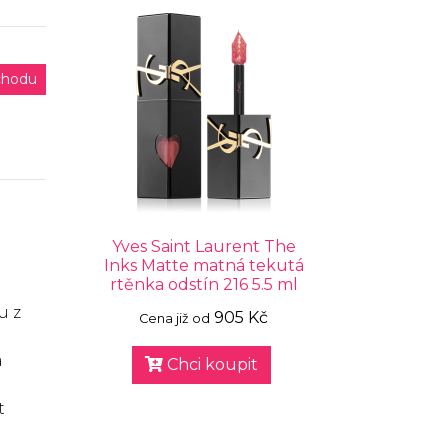
chodu
Yves Saint Laurent The
Inks Matte matná tekutá
rtěnka odstín 216 5.5 ml
u z
905 Kč
Cena již od
a
Chci koupit
t