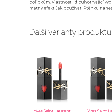
polibkům. Vlastnosti: dlouhotrvající v
matný efekt Jak používat: Rtěnku nanes
Další varianty produktu
Yves Saint Laurent
Yves Saint L