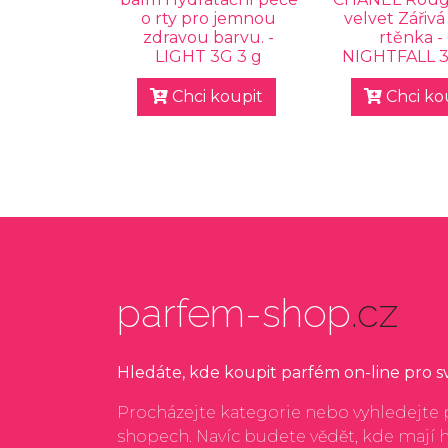
o rty pro jemnou
velvet Zářiv
zdravou barvu. -
rtěnka -
LIGHT 3G 3 g
NIGHTFALL 3
Chci koupit
Chci ko
parfem-shop
.cz
Hledáte, kde koupit parfém on-line pro 
Procházejte kategorie nebo vyhledejte p
shopech. Navíc budete vědět, kde mají 