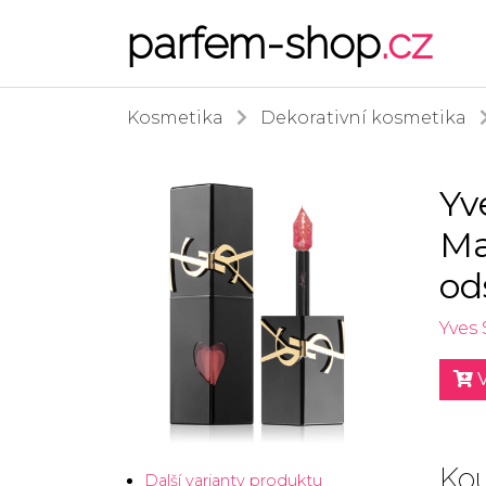
parfem-shop
.cz
Kosmetika
Dekorativní kosmetika
Yv
Ma
od
Yves 
V
Kou
Další varianty produktu