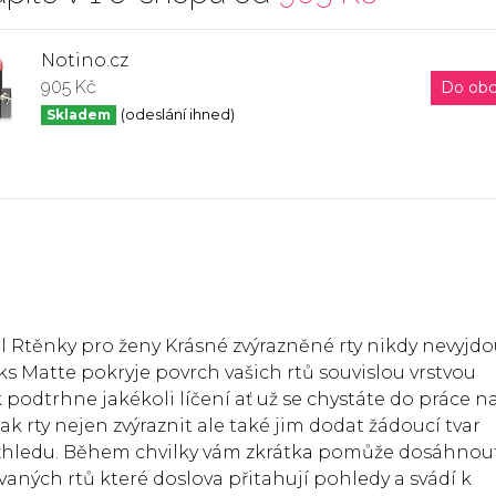
Notino.cz
905 Kč
Do ob
Skladem
(odeslání ihned)
ml Rtěnky pro ženy Krásné zvýrazněné rty nikdy nevyjdo
s Matte pokryje povrch vašich rtů souvislou vrstvou
 podtrhne jakékoli líčení ať už se chystáte do práce n
k rty nejen zvýraznit ale také jim dodat žádoucí tvar
vzhledu. Během chvilky vám zkrátka pomůže dosáhnou
ných rtů které doslova přitahují pohledy a svádí k