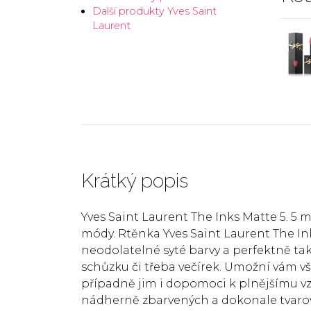
Další produkty Yves Saint
Laurent
Krátký popis
Yves Saint Laurent The Inks Matte 5. 5 
módy. Rtěnka Yves Saint Laurent The Ink
neodolatelné syté barvy a perfektně tak
schůzku či třeba večírek. Umožní vám vša
případně jim i dopomoci k plnějšímu 
nádherně zbarvených a dokonale tvarova