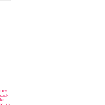
Pure
stick
nka
ng 3,5