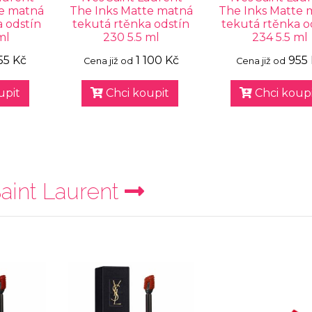
te matná
The Inks Matte matná
The Inks Matte 
 odstín
tekutá rtěnka odstín
tekutá rtěnka o
ml
230 5.5 ml
234 5.5 ml
55 Kč
1 100 Kč
955
Cena již od
Cena již od
upit
Chci koupit
Chci koupi
aint Laurent