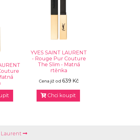
YVES SAINT LAURENT
- Rouge Pur Couture
The Slim - Matná
LAURENT
rtěnka
Couture
Matná
639 Kč
Cena již od
a
upit
Chci koupit
t Laurent