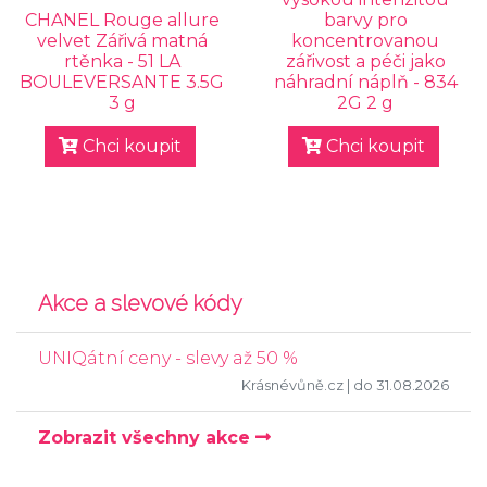
CHANEL Rouge allure
barvy pro
velvet Zářivá matná
koncentrovanou
rtěnka - 51 LA
zářivost a péči jako
BOULEVERSANTE 3.5G
náhradní náplň - 834
3 g
2G 2 g
Chci koupit
Chci koupit
Akce a slevové kódy
UNIQátní ceny - slevy až 50 %
Krásnévůně.cz
| do 31.08.2026
Zobrazit všechny akce