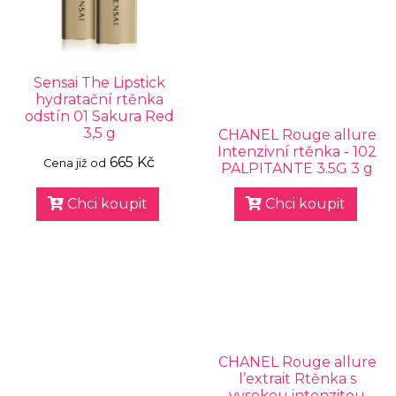
Sensai The Lipstick
hydratační rtěnka
odstín 01 Sakura Red
3,5 g
CHANEL Rouge allure
Intenzivní rtěnka - 102
665 Kč
Cena již od
PALPITANTE 3.5G 3 g
Chci koupit
Chci koupit
CHANEL Rouge allure
l’extrait Rtěnka s
vysokou intenzitou