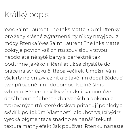
Krátký popis
Yves Saint Laurent The Inks Matte 5. 5 ml Rtěnky
pro ženy Krásné zvýrazněné rty nikdy nevyjdou z
módy. Rtěnka Yves Saint Laurent The Inks Matte
pokryje povrch vašich rtů souvislou vrstvou
neodolatelné syté barvy a perfektně tak
podtrhne jakékoli líčení ať už se chystáte do
práce na schůzku či třeba večírek. Umožní vám
však rty nejen zvýraznit ale také jim dodat žádoucí
tvar případně jim i dopomoci k plnějšímu
vzhledu. Během chvilky vám zkrátka pomůže
dosáhnout nádherně zbarvených a dokonale
tvarovaných rtů které doslova přitahují pohledy a
svádí k polibkům. Vlastnosti: dlouhotrvající výdrž
vysoká pigmentace snadno se nanáší tekutá
textura matný efekt Jak používat: Rtěnku naneste