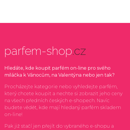
parfem-shop
.cz
Hledáte, kde koupit parfém on-line pro svého
miláčka k Vánocům, na Valentýna nebo jen tak?
Procházejte kategorie nebo vyhledejte parfém,
který chcete koupit a nechte si zobrazit jeho ceny
na všech předních českých e-shopech. Navíc
budete vědět, kde mají hledaný parfém skladem
on-line!
Pak již stačí jen přejít do vybraného e-shopu a