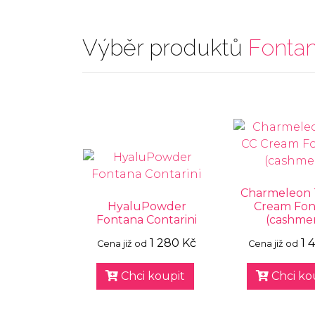
Výběr produktů
Fontan
Charmeleon 
HyaluPowder
Cream Fon
Fontana Contarini
(cashme
1 280 Kč
1 
Cena již od
Cena již od
Chci koupit
Chci ko