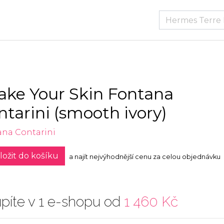
ake Your Skin Fontana
ntarini (smooth ivory)
ana Contarini
ložit do košíku
a najít nejvýhodnější cenu za celou objednávku
píte v 1 e-shopu od
1 460 Kč