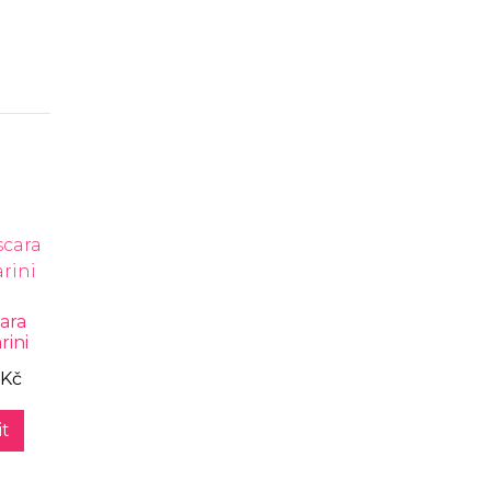
ara
rini
 Kč
t