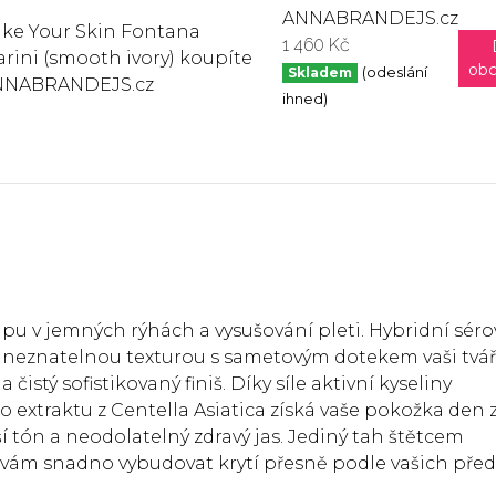
ANNABRANDEJS.cz
1 460 Kč
ob
Skladem
(odeslání
ihned)
u v jemných rýhách a vysušování pleti. Hybridní séro
 neznatelnou texturou s sametovým dotekem vaši tvář
čistý sofistikovaný finiš. Díky síle aktivní kyseliny
 extraktu z Centella Asiatica získá vaše pokožka den 
tón a neodolatelný zdravý jas. Jediný tah štětcem
vám snadno vybudovat krytí přesně podle vašich před