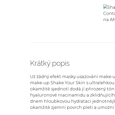
Krátký popis
Už žádný efekt masky usazování make-up
make-up Shake Your Skin s ultralehkou
okamžitě sjednotí dodá jí přirozený tón a 
hyaluronové niacinamidu a zklidňujícího
dnem hloubkovou hydrataci jednotnější 
okamžitě zjemní povrch pleti a umožní 