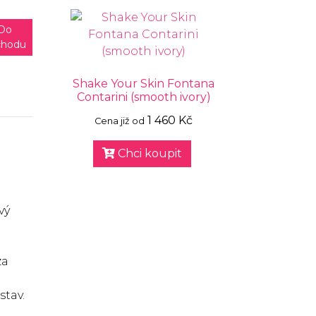
Do
chodu
Shake Your Skin Fontana
Contarini (smooth ivory)
1 460 Kč
Cena již od
Chci koupit
vý
za
stav.