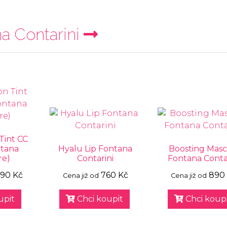
a Contarini
Tint CC
tana
Hyalu Lip Fontana
Boosting Masc
re)
Contarini
Fontana Conta
490 Kč
760 Kč
890
Cena již od
Cena již od
upit
Chci koupit
Chci koupi