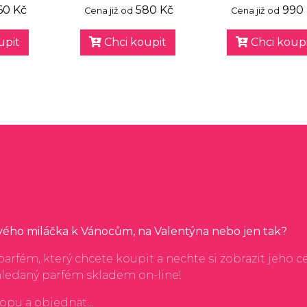
60 Kč
580 Kč
990
Cena již od
Cena již od
upit
Chci koupit
Chci koupi
svého miláčka k Vánocům, na Valentýna nebo jen tak?
arfém, který chcete koupit a nechte si zobrazit jeho c
hledaný parfém skladem on-line!
hopu a objednat...