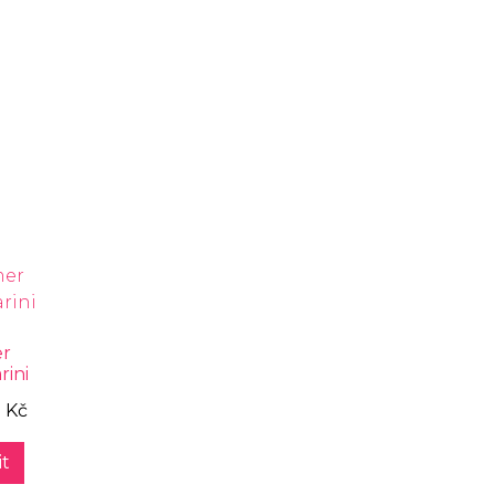
er
rini
 Kč
t