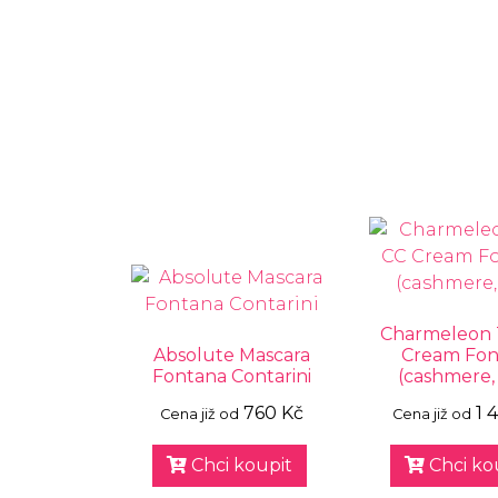
Charmeleon 
Absolute Mascara
Cream Fon
Fontana Contarini
(cashmere, 
760 Kč
1 
Cena již od
Cena již od
Chci koupit
Chci ko