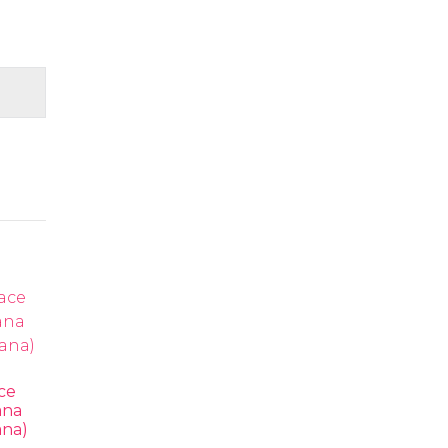
ce
ana
ana)