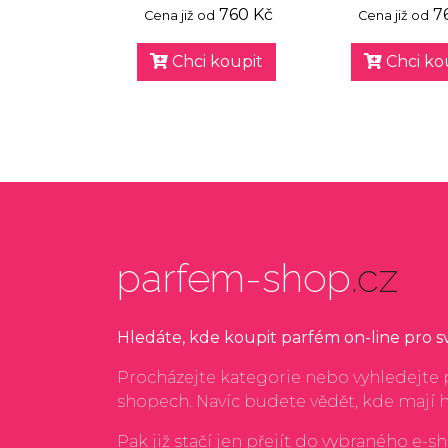
760 Kč
7
Cena již od
Cena již od
Chci koupit
Chci ko
parfem-shop
.cz
Hledáte, kde koupit parfém on-line pro 
Procházejte kategorie nebo vyhledejte p
shopech. Navíc budete vědět, kde mají 
Pak již stačí jen přejít do vybraného e-s