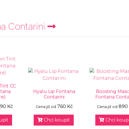
a Contarini
Tint CC
tana
Hyalu Lip Fontana
Boosting Masc
re)
Contarini
Fontana Conta
490 Kč
760 Kč
890
Cena již od
Cena již od
upit
Chci koupit
Chci koupi