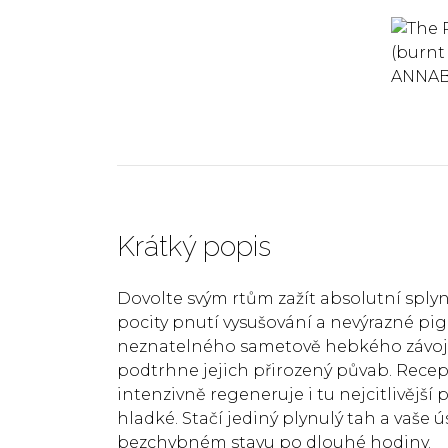
Krátký popis
Dovolte svým rtům zažít absolutní splyn
pocity pnutí vysušování a nevýrazné pig
neznatelného sametově hebkého závoje
podtrhne jejich přirozený půvab. Rec
intenzivně regeneruje i tu nejcitlivější 
hladké. Stačí jediný plynulý tah a vaše ú
bezchybném stavu po dlouhé hodiny.