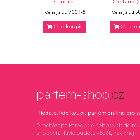
Contarini
Contarini (
760 Kč
5
Cena již od
Cena již od
Chci koupit
Chci ko
parfem-shop
.cz
Hledáte, kde koupit parfém on-line pro 
Procházejte kategorie nebo vyhledejte p
shopech. Navíc budete vědět, kde mají 