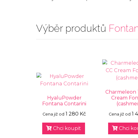
Výběr produktů
Fontan
Charmeleon 
HyaluPowder
Cream Fon
Fontana Contarini
(cashme
1 280 Kč
1 
Cena již od
Cena již od
Chci koupit
Chci ko