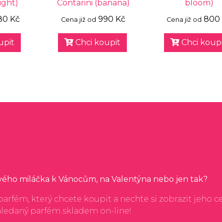
light)
Contarini (banana)
bloom)
80 Kč
990 Kč
800
Cena již od
Cena již od
upit
Chci koupit
Chci koupi
svého miláčka k Vánocům, na Valentýna nebo jen tak?
arfém, který chcete koupit a nechte si zobrazit jeho c
hledaný parfém skladem on-line!