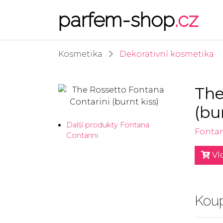
parfem-shop
.cz
Kosmetika
Dekorativní kosmetika
The
(bu
Další produkty Fontana
Fontan
Contarini
Vlo
Koup