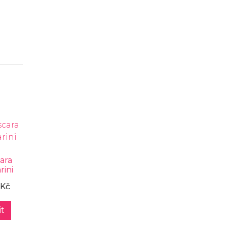
ara
rini
 Kč
t