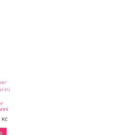
er
rini
 Kč
t