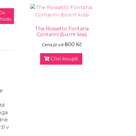
Do
chodu
The Rossetto Fontana
Contarini (burnt kiss)
800 Kč
Cena již od
Chci koupit
te
tě
nga
ůdně
ží v