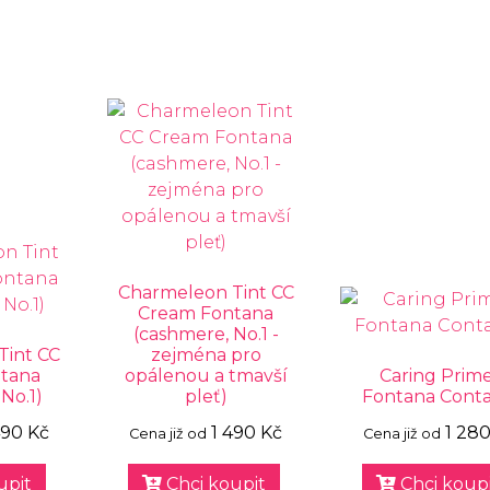
Charmeleon Tint CC
Cream Fontana
(cashmere, No.1 -
Tint CC
zejména pro
tana
opálenou a tmavší
Caring Prim
No.1)
pleť)
Fontana Conta
490 Kč
1 490 Kč
1 280
Cena již od
Cena již od
upit
Chci koupit
Chci koupi