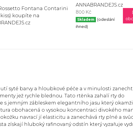
ANNABRANDEJS.cz
800 Kč
ob
Skladem
(odeslání
ihned)
utí syté barvy a hloubkové péče a v minulosti zanech
menty jež rychle blednou. Tato rtěnka zahalí rty do
 s jemným zábleskem elegantního jasu který okamži
eptura obohacená o vysokou koncentraci divokého ma
pokožku navrací jí elasticitu a zanechává rty plné a sv
sta získají hluboký rafinovaný odstín který vyzařuje vydr