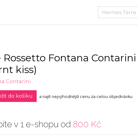
 Rossetto Fontana Contarini
rnt kiss)
a Contarini
žit do košíku
a najít nejvýhodnější cenu za celou objednávku
íte v 1 e-shopu od
800 Kč