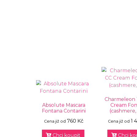
Charmeleon 
Absolute Mascara
Cream Fon
Fontana Contarini
(cashmere, 
760 Kč
1 
Cena již od
Cena již od
Chci koupit
Chci ko