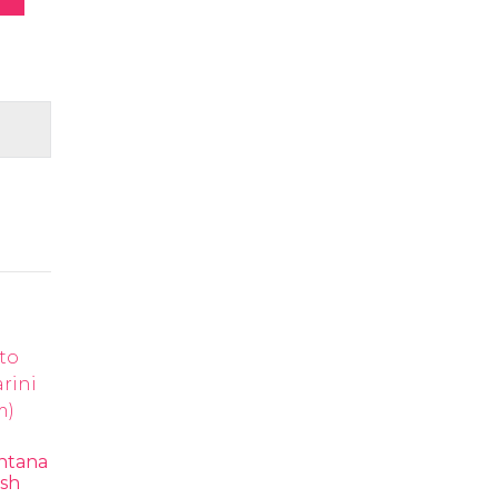
ntana
ush